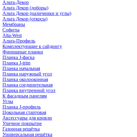
Альта-Декор
Альта Декор (доборы)
Альта Декор (наличники и углы)
Альта Декор (откосы)
Мембраны
Софиты
Alta-West
Альта-Профиль
Комплектующие к сайдингу
Финишные планки
Планка J-фаска
Планка J-trim
Планка начальная
Планка наружный угол
Планка околооконная
Планка соединительная
Планка внутренний угол
К фасадным панелям
Углы
Планка J-профиль
Цокольная стартовая
Аксессуары для кровли
Уличное покрытие
Газонная решётка
Универсальная решётка