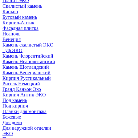
Гранит ЭКО
Скалистый камень
Каньон
Бутовый камень
Кирпич-Антик
Фасадная плитка
Неаполь
Венеция
Камень скалистый ЭКО
Туф ЭКО
Камень Флорентийский
Камень Неаполитанский
Камень Шотландский
Камень Венецианский
Кирпич Рустикальный
Ригель Немецкий
Гранд Каньон Эко
Кирпич Антик ЭКО
Под камень
Под кирпич
Планки для монтажа
Бежевые
Для дома
Для наружной отделки
ЭКO