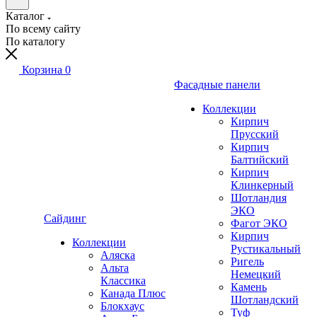
Каталог
По всему сайту
По каталогу
Корзина
0
Фасадные панели
Коллекции
Кирпич
Прусский
Кирпич
Балтийский
Кирпич
Клинкерный
Шотландия
ЭКО
Сайдинг
Фагот ЭКО
Кирпич
Коллекции
Рустикальный
Аляска
Ригель
Альта
Немецкий
Классика
Камень
Канада Плюс
Шотландский
Блокхаус
Туф