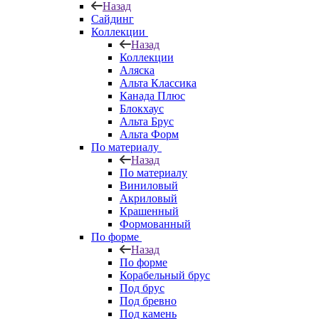
Назад
Сайдинг
Коллекции
Назад
Коллекции
Аляска
Альта Классика
Канада Плюс
Блокхаус
Альта Брус
Альта Форм
По материалу
Назад
По материалу
Виниловый
Акриловый
Крашенный
Формованный
По форме
Назад
По форме
Корабельный брус
Под брус
Под бревно
Под камень