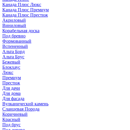
Канада Плюс Люкс
Канада Плюс Премиум
Канада Плюс Престиж
Акриловый
Виниловый
Корабельная доска
Под бревно
Формованный
Вспененный
Альта Борд
Альта Брус
Бежевый
Блокхаус
Люкс
Премиум
Престиж
Для дачи
Для дома
Для фасада
Вулканический камень
Сланцевая Порода
Коричневый
Красный
Под брус
Под дерево