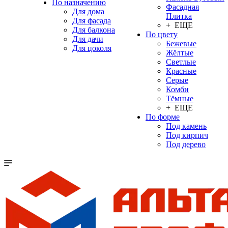
По назначению
Фасадная
Для дома
Плитка
Для фасада
+ ЕЩЕ
Для балкона
По цвету
Для дачи
Бежевые
Для цоколя
Жёлтые
Светлые
Красные
Серые
Комби
Тёмные
+ ЕЩЕ
По форме
Под камень
Под кирпич
Под дерево