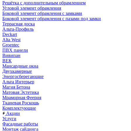
Решётка с дополнительным обрамлением
Угловой элемент обрамления
Боковой элемент обрамления с замками
Боковой элемент обрамления с пазами под замки
Террасная доска
Альта-Профиль
Deckart
Alta West
Groentec
ПВХ панели
Вивипан
ВЕК
Мансардные окна
Двухкамерные
Энергосберегающие
Альта Интерьер
Магия Бетона
Матовая Эстетика
Мраморная Феерия
Тканевая Роскошь
Комплектующие
Акции
Услуги
Фасадные работы
Монтаж сайдинга