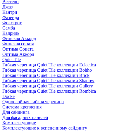
Вестерн
Джаз
Кантри
Фазенда
Фокстрот
Самба
Кадриль
Финская Аккорд
Финская соната
Оптима Соната
Оптима Аккорд
Quiet Tile
Гибкая черепица Quiet Tile коллекции Eclectica
Гибкая черепица Quiet Tile коллекции Bohho
Гибкая черепица Quiet Tile коллекции Brick
Гибкая черепица Quiet Tile коллекции Shadow
Гибкая черепица Quiet Tile коллекции Gallery
Гибкая черепица Quiet Tile коллекции Rombica
Docke
Однослойная гибкая черепица
Система крепления
Для сайдинга
Для фасадных панелей
Комплектующие
Комплектующие к вспененному сайдингу