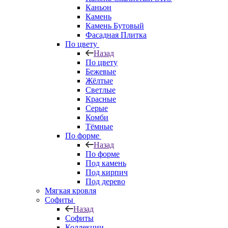
Каньон
Камень
Камень Бутовый
Фасадная Плитка
По цвету
Назад
По цвету
Бежевые
Жёлтые
Светлые
Красные
Серые
Комби
Тёмные
По форме
Назад
По форме
Под камень
Под кирпич
Под дерево
Мягкая кровля
Софиты
Назад
Софиты
Коллекции