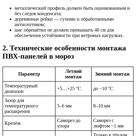
металлический профиль должен быть оцинкованным и
без следов конденсата;
деревянные рейки — сухими и обработанными
антисептиком;
шаг обрешётки не должен превышать 40 см для
обеспечения устойчивости при ветровых нагрузках.
2. Технические особенности монтажа
ПВХ-панелей в мороз
Летний
Параметр
Зимний монтаж
монтаж
Температурный
+5…+25 °C
до −10 °C
диапазон
Зазор для
температурного
5–6 мм
8–10 мм
расширения
Саморез до
Саморез с
Крепёж
упора
люфтом ~1 мм
Только в тёплом