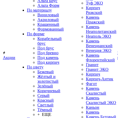
Альта Брус
Туф ЭКО
Альта Форм
Кирпич
По материалу
Рижский
Виниловый
Камень
Акриловый
Пражский
Крашенный
Камень
Формованный
Неаполитанский
По форме
Неаполь ЭКО
Корабельный
Камень
брус
Венецианский
Под брус
Венеция ЭКО
Под бревно
Камень
Акции
Под камень
Флорентийский
Под кирпич
Гранит
По цвету
Гранит ЭКО
Бежевый
Кирпич
Жёлтый и
Кирпич-Антик
золотистый
Фагот
Зелёный
Камень
Коричневый
Скалистый
Серый
Камень
Красный
Скалистый ЭКО
Светлый
Каньон
Тёмный
Камень
+ ЕЩЕ
Камень Бутовый