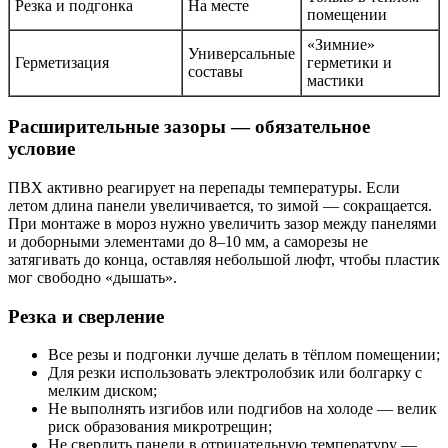
Резка и подгонка
На месте
помещении
«Зимние»
Универсальные
Герметизация
герметики и
составы
мастики
Расширительные зазоры — обязательное
условие
ПВХ активно реагирует на перепады температуры. Если
летом длина панели увеличивается, то зимой — сокращается.
При монтаже в мороз нужно увеличить зазор между панелями
и доборными элементами до 8–10 мм, а саморезы не
затягивать до конца, оставляя небольшой люфт, чтобы пластик
мог свободно «дышать».
Резка и сверление
Все резы и подгонки лучше делать в тёплом помещении;
Для резки использовать электролобзик или болгарку с
мелким диском;
Не выполнять изгибов или подгибов на холоде — велик
риск образования микротрещин;
Не сверлить панели в отрицательную температуру —