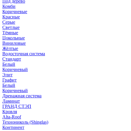
Под дерево
Комби
Коричневые
Красные
Серые
Светлые
Тёмные
Цокольные
Виниловые
Жёлтые
Водосточная система
Стандарт
Белый
Коричневый
Элит
Графит
Белый
Коричневый
Дренажная система
Ламинат
ГРАНД СТЭП
Кровля
Alta-Roof
Технониколь (Shinglas)
Континент