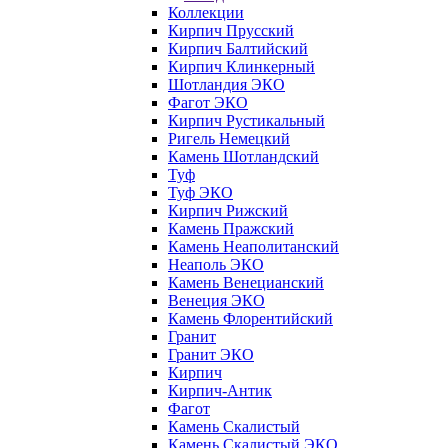
Коллекции
Кирпич Прусский
Кирпич Балтийский
Кирпич Клинкерный
Шотландия ЭКО
Фагот ЭКО
Кирпич Рустикальный
Ригель Немецкий
Камень Шотландский
Туф
Туф ЭКО
Кирпич Рижский
Камень Пражский
Камень Неаполитанский
Неаполь ЭКО
Камень Венецианский
Венеция ЭКО
Камень Флорентийский
Гранит
Гранит ЭКО
Кирпич
Кирпич-Антик
Фагот
Камень Скалистый
Камень Скалистый ЭКО