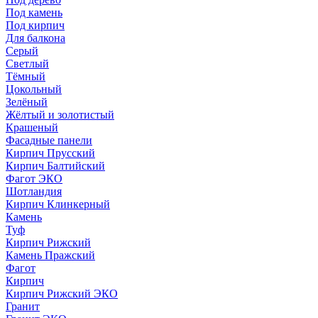
Под камень
Под кирпич
Для балкона
Серый
Светлый
Тёмный
Цокольный
Зелёный
Жёлтый и золотистый
Крашеный
Фасадные панели
Кирпич Прусский
Кирпич Балтийский
Фагот ЭКО
Шотландия
Кирпич Клинкерный
Камень
Туф
Кирпич Рижский
Камень Пражский
Фагот
Кирпич
Кирпич Рижский ЭКО
Гранит