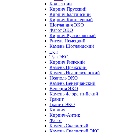
Коллекции
Кирпич Прусский
Кирпич Балтийский
Кирпич Клинкерный
Шотландия ЭКО
Фагот ЭКО
Кирпич Рустикальный
Ригель Немецкий
Камень Шотландский
Туф
Туф ЭКО
Кирпич Рижский
Камень Пражский
Камень Неаполитанский
Неаполь ЭКО
Камень Венецианский
Венеция ЭКО
Камень Флорентийский
Гранит
Гранит ЭКО
Кирпич
Кирпич-Антик
Фагот
Камень Скалистый
Камень Скалистый ЭКО