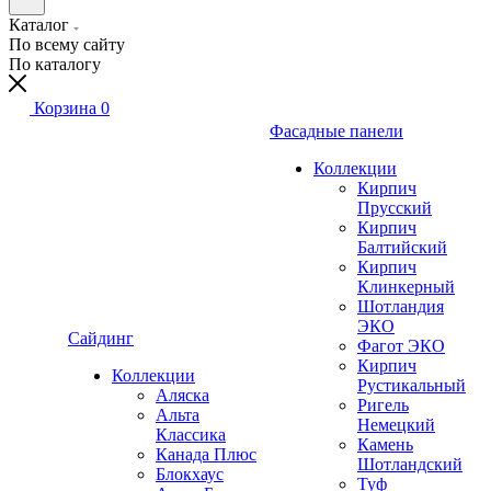
Каталог
По всему сайту
По каталогу
Корзина
0
Фасадные панели
Коллекции
Кирпич
Прусский
Кирпич
Балтийский
Кирпич
Клинкерный
Шотландия
ЭКО
Сайдинг
Фагот ЭКО
Кирпич
Коллекции
Рустикальный
Аляска
Ригель
Альта
Немецкий
Классика
Камень
Канада Плюс
Шотландский
Блокхаус
Туф