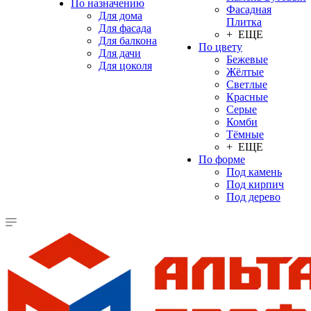
По назначению
Фасадная
Для дома
Плитка
Для фасада
+ ЕЩЕ
Для балкона
По цвету
Для дачи
Бежевые
Для цоколя
Жёлтые
Светлые
Красные
Серые
Комби
Тёмные
+ ЕЩЕ
По форме
Под камень
Под кирпич
Под дерево