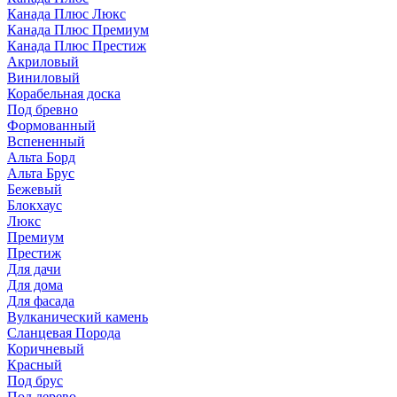
Канада Плюс Люкс
Канада Плюс Премиум
Канада Плюс Престиж
Акриловый
Виниловый
Корабельная доска
Под бревно
Формованный
Вспененный
Альта Борд
Альта Брус
Бежевый
Блокхаус
Люкс
Премиум
Престиж
Для дачи
Для дома
Для фасада
Вулканический камень
Сланцевая Порода
Коричневый
Красный
Под брус
Под дерево