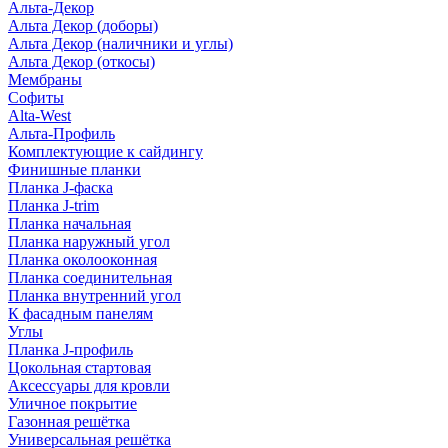
Альта-Декор
Альта Декор (доборы)
Альта Декор (наличники и углы)
Альта Декор (откосы)
Мембраны
Софиты
Alta-West
Альта-Профиль
Комплектующие к сайдингу
Финишные планки
Планка J-фаска
Планка J-trim
Планка начальная
Планка наружный угол
Планка околооконная
Планка соединительная
Планка внутренний угол
К фасадным панелям
Углы
Планка J-профиль
Цокольная стартовая
Аксессуары для кровли
Уличное покрытие
Газонная решётка
Универсальная решётка