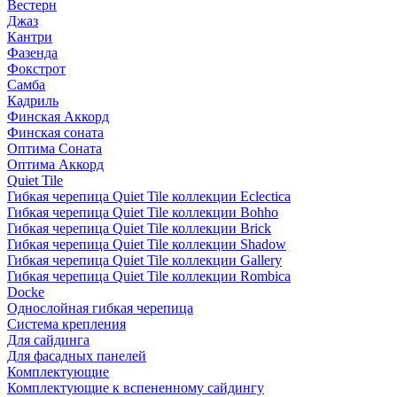
Вестерн
Джаз
Кантри
Фазенда
Фокстрот
Самба
Кадриль
Финская Аккорд
Финская соната
Оптима Соната
Оптима Аккорд
Quiet Tile
Гибкая черепица Quiet Tile коллекции Eclectica
Гибкая черепица Quiet Tile коллекции Bohho
Гибкая черепица Quiet Tile коллекции Brick
Гибкая черепица Quiet Tile коллекции Shadow
Гибкая черепица Quiet Tile коллекции Gallery
Гибкая черепица Quiet Tile коллекции Rombica
Docke
Однослойная гибкая черепица
Система крепления
Для сайдинга
Для фасадных панелей
Комплектующие
Комплектующие к вспененному сайдингу