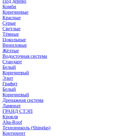
Под дерево
Комби
Коричневые
Красные
Серые
Светлые
Тёмные
Цокольные
Виниловые
Жёлтые
Водосточная система
Стандарт
Белый
Коричневый
Элит
Графит
Белый
Коричневый
Дренажная система
Ламинат
ГРАНД СТЭП
Кровля
Alta-Roof
Технониколь (Shinglas)
Континент