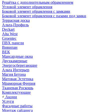
Решётка с дополнительным обрамлением
Угловой элемент обрамления
Боковой элемент обрамления с замками
Боковой элемент обрамления с пазами под замки
Террасная доска
Альта-Профиль
Deckart
Alta West
Groentec
ПВХ панели
Вивипан
ВЕК
Мансардные окна
Двухкамерные
Энергосберегающие
Альта Интерьер
Магия Бетона
Матовая Эстетика
Мраморная Феерия
Тканевая Роскошь
Комплектующие
Акции
Услуги
Фасадные работы
Монтаж сайдинга