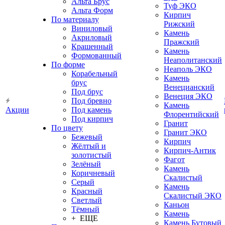
Альта Брус
Туф ЭКО
Альта Форм
Кирпич
По материалу
Рижский
Виниловый
Камень
Акриловый
Пражский
Крашенный
Камень
Формованный
Неаполитанский
По форме
Неаполь ЭКО
Корабельный
Камень
брус
Венецианский
Под брус
Венеция ЭКО
Под бревно
Камень
Акции
Под камень
Флорентийский
Под кирпич
Гранит
По цвету
Гранит ЭКО
Бежевый
Кирпич
Жёлтый и
Кирпич-Антик
золотистый
Фагот
Зелёный
Камень
Коричневый
Скалистый
Серый
Камень
Красный
Скалистый ЭКО
Светлый
Каньон
Тёмный
Камень
+ ЕЩЕ
Камень Бутовый