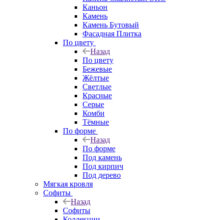
Каньон
Камень
Камень Бутовый
Фасадная Плитка
По цвету
Назад
По цвету
Бежевые
Жёлтые
Светлые
Красные
Серые
Комби
Тёмные
По форме
Назад
По форме
Под камень
Под кирпич
Под дерево
Мягкая кровля
Софиты
Назад
Софиты
Коллекции