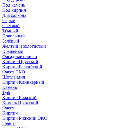
Под камень
Под кирпич
Для балкона
Серый
Светлый
Тёмный
Цокольный
Зелёный
Жёлтый и золотистый
Крашеный
Фасадные панели
Кирпич Прусский
Кирпич Балтийский
Фагот ЭКО
Шотландия
Кирпич Клинкерный
Камень
Туф
Кирпич Рижский
Камень Пражский
Фагот
Кирпич
Кирпич Рижский ЭКО
Гранит