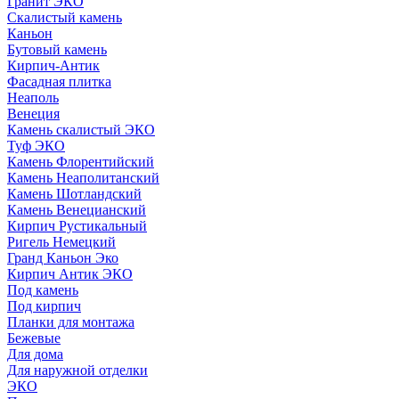
Гранит ЭКО
Скалистый камень
Каньон
Бутовый камень
Кирпич-Антик
Фасадная плитка
Неаполь
Венеция
Камень скалистый ЭКО
Туф ЭКО
Камень Флорентийский
Камень Неаполитанский
Камень Шотландский
Камень Венецианский
Кирпич Рустикальный
Ригель Немецкий
Гранд Каньон Эко
Кирпич Антик ЭКО
Под камень
Под кирпич
Планки для монтажа
Бежевые
Для дома
Для наружной отделки
ЭКO