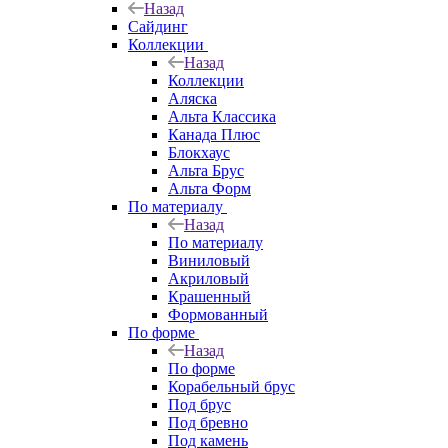
Назад
Сайдинг
Коллекции
Назад
Коллекции
Аляска
Альта Классика
Канада Плюс
Блокхаус
Альта Брус
Альта Форм
По материалу
Назад
По материалу
Виниловый
Акриловый
Крашенный
Формованный
По форме
Назад
По форме
Корабельный брус
Под брус
Под бревно
Под камень