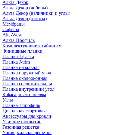
Альта-Декор
Альта Декор (доборы)
Альта Декор (наличники и углы)
Альта Декор (откосы)
Мембраны
Софиты
Alta-West
Альта-Профиль
Комплектующие к сайдингу
Финишные планки
Планка J-фаска
Планка J-trim
Планка начальная
Планка наружный угол
Планка околооконная
Планка соединительная
Планка внутренний угол
К фасадным панелям
Углы
Планка J-профиль
Цокольная стартовая
Аксессуары для кровли
Уличное покрытие
Газонная решётка
Универсальная решётка