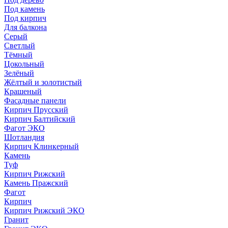
Под камень
Под кирпич
Для балкона
Серый
Светлый
Тёмный
Цокольный
Зелёный
Жёлтый и золотистый
Крашеный
Фасадные панели
Кирпич Прусский
Кирпич Балтийский
Фагот ЭКО
Шотландия
Кирпич Клинкерный
Камень
Туф
Кирпич Рижский
Камень Пражский
Фагот
Кирпич
Кирпич Рижский ЭКО
Гранит