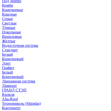
Под дерево
Комби
Коричневые
Красные
Серые
Светлые
Тёмные
Цокольные
Виниловые
Жёлтые
Водосточная система
Стандарт
Белый
Коричневый
Элит
Графит
Белый
Коричневый
Дренажная система
Ламинат
ГРАНД СТЭП
Кровля
Alta-Roof
Технониколь (Shinglas)
Континент