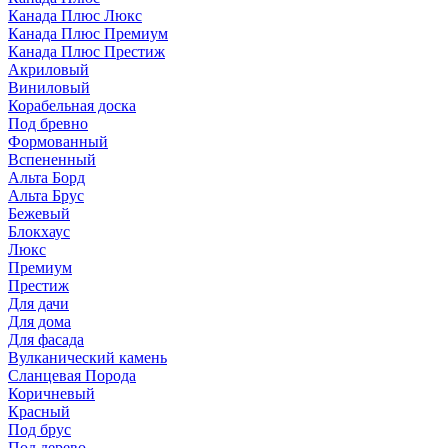
Канада Плюс Люкс
Канада Плюс Премиум
Канада Плюс Престиж
Акриловый
Виниловый
Корабельная доска
Под бревно
Формованный
Вспененный
Альта Борд
Альта Брус
Бежевый
Блокхаус
Люкс
Премиум
Престиж
Для дачи
Для дома
Для фасада
Вулканический камень
Сланцевая Порода
Коричневый
Красный
Под брус
Под дерево