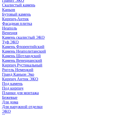
Гранит ЭКО
Скалистый камень
Каньон
Бутовый камень
Кирпич-Антик
Фасадная плитка
Неаполь
Венеция
Камень скалистый ЭКО
Туф ЭКО
Камень Флорентийский
Камень Неаполитанский
Камень Шотландский
Камень Венецианский
Кирпич Рустикальный
Ригель Немецкий
Гранд Каньон Эко
Кирпич Антик ЭКО
Под камень
Под кирпич
Планки для монтажа
Бежевые
Для дома
Для наружной отделки
ЭКO