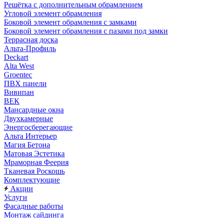
Решётка с дополнительным обрамлением
Угловой элемент обрамления
Боковой элемент обрамления с замками
Боковой элемент обрамления с пазами под замки
Террасная доска
Альта-Профиль
Deckart
Alta West
Groentec
ПВХ панели
Вивипан
ВЕК
Мансардные окна
Двухкамерные
Энергосберегающие
Альта Интерьер
Магия Бетона
Матовая Эстетика
Мраморная Феерия
Тканевая Роскошь
Комплектующие
Акции
Услуги
Фасадные работы
Монтаж сайдинга