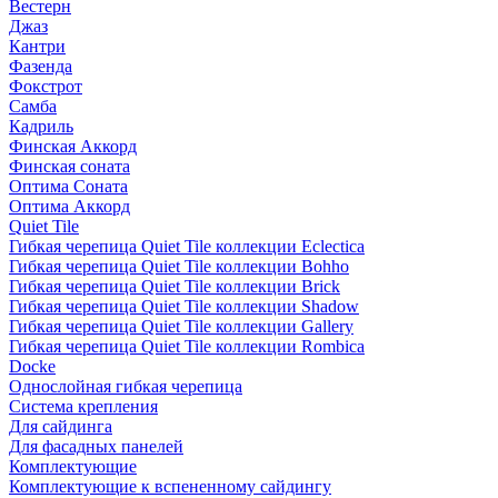
Вестерн
Джаз
Кантри
Фазенда
Фокстрот
Самба
Кадриль
Финская Аккорд
Финская соната
Оптима Соната
Оптима Аккорд
Quiet Tile
Гибкая черепица Quiet Tile коллекции Eclectica
Гибкая черепица Quiet Tile коллекции Bohho
Гибкая черепица Quiet Tile коллекции Brick
Гибкая черепица Quiet Tile коллекции Shadow
Гибкая черепица Quiet Tile коллекции Gallery
Гибкая черепица Quiet Tile коллекции Rombica
Docke
Однослойная гибкая черепица
Система крепления
Для сайдинга
Для фасадных панелей
Комплектующие
Комплектующие к вспененному сайдингу