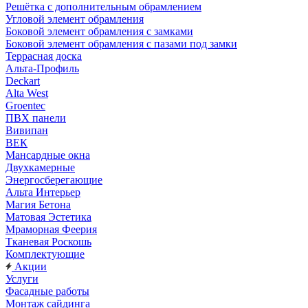
Решётка с дополнительным обрамлением
Угловой элемент обрамления
Боковой элемент обрамления с замками
Боковой элемент обрамления с пазами под замки
Террасная доска
Альта-Профиль
Deckart
Alta West
Groentec
ПВХ панели
Вивипан
ВЕК
Мансардные окна
Двухкамерные
Энергосберегающие
Альта Интерьер
Магия Бетона
Матовая Эстетика
Мраморная Феерия
Тканевая Роскошь
Комплектующие
Акции
Услуги
Фасадные работы
Монтаж сайдинга