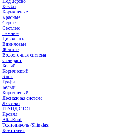
Под дерево
Комби
Коричневые
Красные
Серые
Светлые
Тёмные
Цокольные
Виниловые
Жёлтые
Водосточная система
Стандарт
Белый
Коричневый
Элит
Графит
Белый
Коричневый
Дренажная система
Ламинат
ГРАНД СТЭП
Кровля
Alta-Roof
Технониколь (Shinglas)
Континент