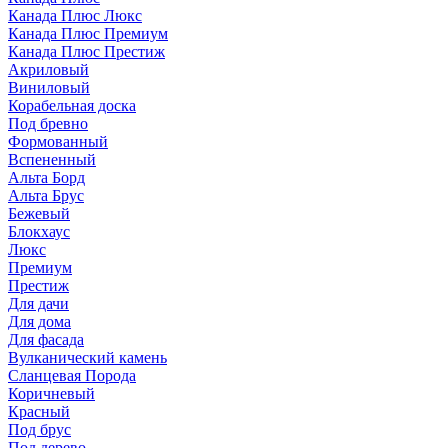
Канада Плюс Люкс
Канада Плюс Премиум
Канада Плюс Престиж
Акриловый
Виниловый
Корабельная доска
Под бревно
Формованный
Вспененный
Альта Борд
Альта Брус
Бежевый
Блокхаус
Люкс
Премиум
Престиж
Для дачи
Для дома
Для фасада
Вулканический камень
Сланцевая Порода
Коричневый
Красный
Под брус
Под дерево