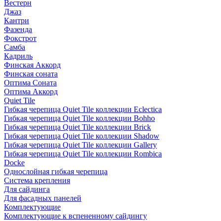
Вестерн
Джаз
Кантри
Фазенда
Фокстрот
Самба
Кадриль
Финская Аккорд
Финская соната
Оптима Соната
Оптима Аккорд
Quiet Tile
Гибкая черепица Quiet Tile коллекции Eclectica
Гибкая черепица Quiet Tile коллекции Bohho
Гибкая черепица Quiet Tile коллекции Brick
Гибкая черепица Quiet Tile коллекции Shadow
Гибкая черепица Quiet Tile коллекции Gallery
Гибкая черепица Quiet Tile коллекции Rombica
Docke
Однослойная гибкая черепица
Система крепления
Для сайдинга
Для фасадных панелей
Комплектующие
Комплектующие к вспененному сайдингу