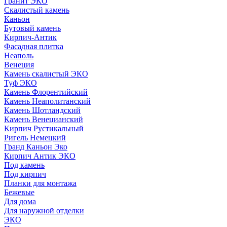
Гранит ЭКО
Скалистый камень
Каньон
Бутовый камень
Кирпич-Антик
Фасадная плитка
Неаполь
Венеция
Камень скалистый ЭКО
Туф ЭКО
Камень Флорентийский
Камень Неаполитанский
Камень Шотландский
Камень Венецианский
Кирпич Рустикальный
Ригель Немецкий
Гранд Каньон Эко
Кирпич Антик ЭКО
Под камень
Под кирпич
Планки для монтажа
Бежевые
Для дома
Для наружной отделки
ЭКO