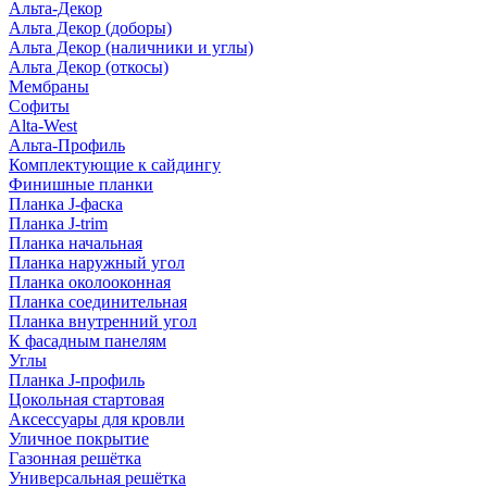
Альта-Декор
Альта Декор (доборы)
Альта Декор (наличники и углы)
Альта Декор (откосы)
Мембраны
Софиты
Alta-West
Альта-Профиль
Комплектующие к сайдингу
Финишные планки
Планка J-фаска
Планка J-trim
Планка начальная
Планка наружный угол
Планка околооконная
Планка соединительная
Планка внутренний угол
К фасадным панелям
Углы
Планка J-профиль
Цокольная стартовая
Аксессуары для кровли
Уличное покрытие
Газонная решётка
Универсальная решётка