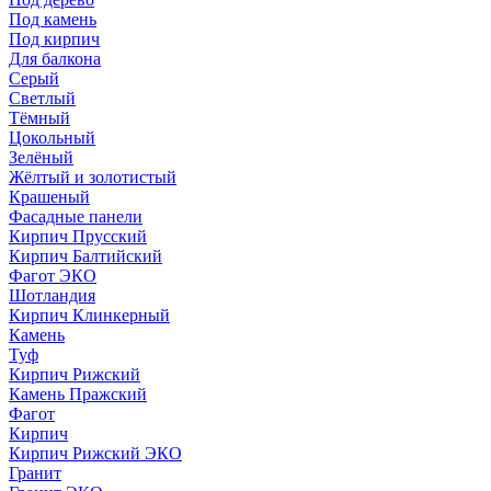
Под камень
Под кирпич
Для балкона
Серый
Светлый
Тёмный
Цокольный
Зелёный
Жёлтый и золотистый
Крашеный
Фасадные панели
Кирпич Прусский
Кирпич Балтийский
Фагот ЭКО
Шотландия
Кирпич Клинкерный
Камень
Туф
Кирпич Рижский
Камень Пражский
Фагот
Кирпич
Кирпич Рижский ЭКО
Гранит